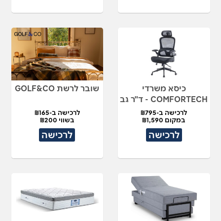
כיסא משרדי
שובר לרשת GOLF&CO
COMFORTECH - ד"ר גב
לרכישה ב-₪795
לרכישה ב-₪165
במקום ₪1,590
בשווי ₪200
לרכישה
לרכישה