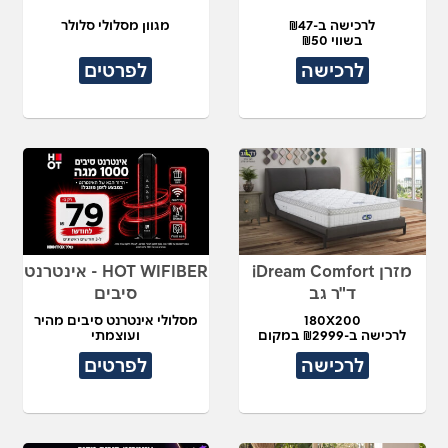
לרכישה ב-₪47
מגוון מסלולי סלולר
בשווי ₪50
לרכישה
לפרטים
מזרן iDream Comfort
HOT WIFIBER - אינטרנט
ד"ר גב
סיבים
180X200
מסלולי אינטרנט סיבים מהיר
לרכישה ב-₪2999 במקום
ועוצמתי
₪7,490
לרכישה
לפרטים