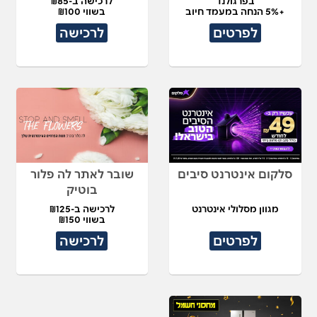
בפרגולנד
לרכישה ב-₪85
+5% הנחה במעמד חיוב
בשווי ₪100
לפרטים
לרכישה
סלקום אינטרנט סיבים
שובר לאתר לה פלור
בוטיק
מגוון מסלולי אינטרנט
לרכישה ב-₪125
בשווי ₪150
לפרטים
לרכישה