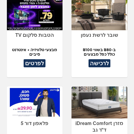
שובר לרשת נעמן
הטבות סלקום TV
ב-₪80 בשווי ₪100
מבצעי טלוויזיה + אינטרנט
כולל כפל מבצעים
סיבים
לרכישה
לפרטים
מזרן iDream Comfort
פלאפון דור 5
ד"ר גב