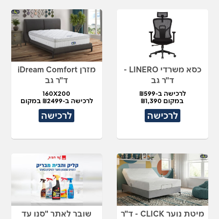
כסא משרדי LINERO -
מזרן iDream Comfort
ד"ר גב
ד"ר גב
לרכישה ב-₪599
160X200
במקום ₪1,390
לרכישה ב-₪2499 במקום
₪5,450
לרכישה
לרכישה
מיטת נוער CLICK - ד"ר
שובר לאתר "סנו עד