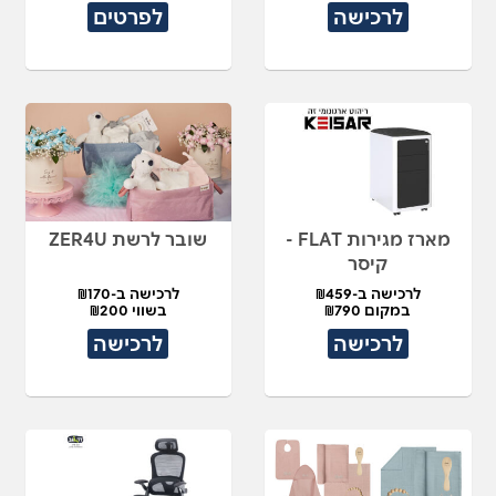
לרכישה
לפרטים
מארז מגירות FLAT -
שובר לרשת ZER4U
קיסר
לרכישה ב-₪459
לרכישה ב-₪170
במקום ₪790
בשווי ₪200
לרכישה
לרכישה