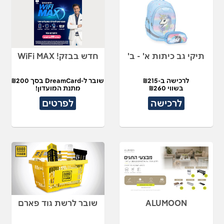
תיקי גב כיתות א' - ב'
חדש בבזק! WiFi MAX
לרכישה ב-₪215
שובר ל-DreamCard בסך ₪200
בשווי ₪260
מתנת המועדון!
לרכישה
לפרטים
ALUMOON
שובר לרשת גוד פארם