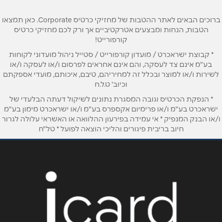
ברוכים הבאים לאתר ההטבות של מחזיקי כרטיס Corporate. כאן תמצאו
הטבות, הנחות ומבצעים אטרקטיביים אך ורק לכם מחזיקי כרטיס
קורפורייט!
* קבוצת ישראכרט / מועדון קורפורייט / סטייל ניהול מועדוני לקוחות
בע"מ אינם צד לעסקה, והם אינם אחראים לפרסום ו/או לעסקה ו/או
לשירות ו/או למוצר ובכלל זה למחיריהם, טיבם, איכותם, מועדי אספקתם
וכיוב' ט.ל.ח
* הנפקת הכרטיס וגובה המסגרת נתונים לשיקול דעתה הבלעדי של
ישראכרט בע"מ ו/או פרימיום אקספרס בע"מ ו/או ישראכרט מימון בע"מ
ו/או הבנק המנפיק * אי עמידה בפירעון ההלוואה או האשראי עלולה לגרור
חיוב בריבית פיגורים והליכי הוצאה לפועל * טל"ח