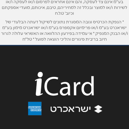
בע"מ אינם צד לעסקה, והם אינם אחראים לפרסום ו/או לעסקה ו/או
לשירות ו/או למוצר ובכלל זה למחיריהם, טיבם, איכותם, מועדי אספקתם
וכיוב' ט.ל.ח
* הנפקת הכרטיס וגובה המסגרת נתונים לשיקול דעתה הבלעדי של
ישראכרט בע"מ ו/או פרימיום אקספרס בע"מ ו/או ישראכרט מימון בע"מ
ו/או הבנק המנפיק * אי עמידה בפירעון ההלוואה או האשראי עלולה לגרור
חיוב בריבית פיגורים והליכי הוצאה לפועל * טל"ח