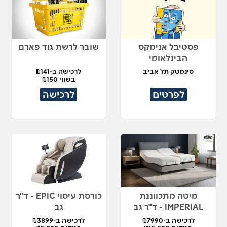
פסטיבל אנימקס
שובר לרשת גוד פארם
הבינלאומי
סינמטק תל אביב
לרכישה ב-₪141
בשווי ₪150
לפרטים
לרכישה
מיטה מתכווננת
כורסת עיסוי EPIC - ד"ר
IMPERIAL - ד"ר גב
גב
לרכישה ב-₪7990
לרכישה ב-₪3899