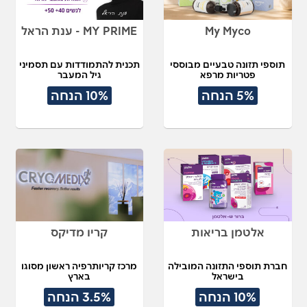
My Myco
MY PRIME - ענת הראל
תוספי תזונה טבעיים מבוססי
תכנית להתמודדות עם תסמיני
פטריות מרפא
גיל המעבר
5% הנחה
10% הנחה
אלטמן בריאות
קריו מדיקס
חברת תוספי התזונה המובילה
מרכז קריותרפיה ראשון מסוגו
בישראל
בארץ
אונליין
10% הנחה
3.5% הנחה