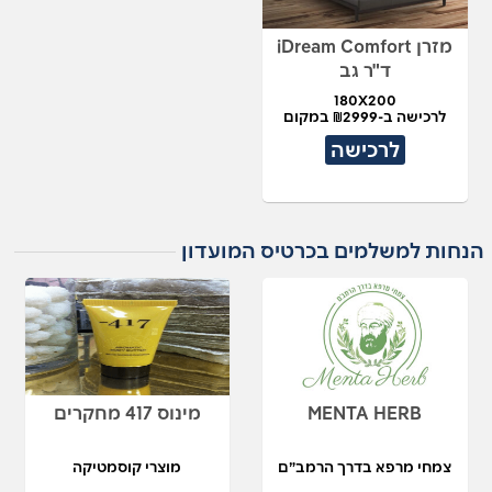
מזרן iDream Comfort
ד"ר גב
180X200
לרכישה ב-₪2999 במקום
₪7,490
לרכישה
הנחות למשלמים בכרטיס המועדון
MENTA HERB
מינוס 417 מחקרים
צמחי מרפא בדרך הרמב״ם
מוצרי קוסמטיקה