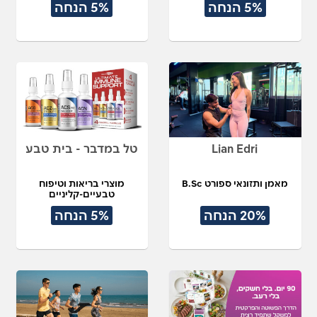
5% הנחה
5% הנחה
Lian Edri
טל במדבר - בית טבע
מאמן ותזונאי ספורט B.Sc
מוצרי בריאות וטיפוח
טבעיים-קליניים
20% הנחה
5% הנחה