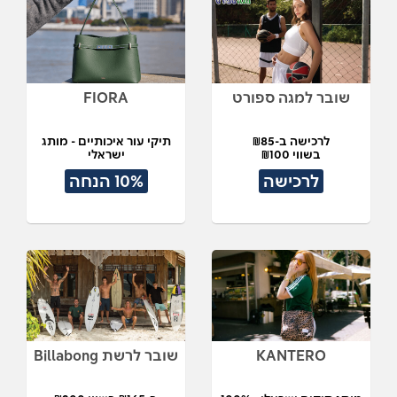
שובר למגה ספורט
FIORA
לרכישה ב-₪85
תיקי עור איכותיים - מותג
בשווי ₪100
ישראלי
לרכישה
10% הנחה
KANTERO
שובר לרשת Billabong