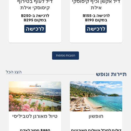
דיל אקשן וכיף קיסוסקי
דיל לעוף בטירוף
אילת
קיסוסקי אילת
לרכישה ב-₪155
לרכישה ב-₪250
במקום ₪190
במקום ₪295
לרכישה
לרכישה
הטבות נוספות
הצג הכל
תיירות ונופש
חופשון
טיול מאורגן לטביליסי
דילים לחו"ל וטיולים מאורגנים
$990 מחיר לאדם