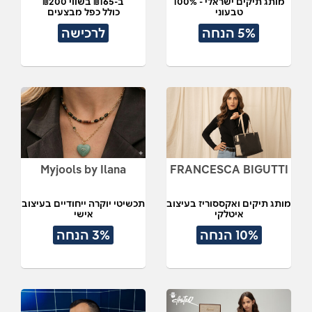
מותג תיקים ישראלי - 100%
ב-₪165 בשווי ₪200
טבעוני
כולל כפל מבצעים
תל אביב
5% הנחה
לרכישה
Myjools by Ilana
FRANCESCA BIGUTTI
מותג תיקים ואקססוריז בעיצוב
תכשיטי יוקרה ייחודיים בעיצוב
איטלקי
אישי
10% הנחה
3% הנחה