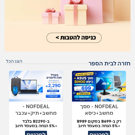
הצג הכל
חזרה לבית הספר
NOFDEAL - מסך
NOFDEAL -
מחשב+כיסא
מחשב+תיק+עכבר
רק ב-₪699 במקום ₪989
ב-₪2290 בלבד
+5% הנחה במעמד חיוב
+5% הנחה במעמד חיוב
לפרטים
לפרטים