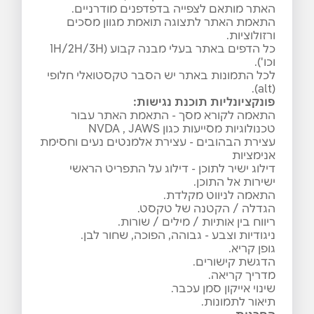
האתר מותאם לצפייה בדפדפנים מודרניים.
התאמת האתר לתצוגה תואמת מגוון מסכים
ורזולוציות.
כל הדפים באתר בעלי מבנה קבוע (1H/2H/3H
וכו').
לכל התמונות באתר יש הסבר טקסטואלי חלופי
(alt).
פונקציונליות תוכנת נגישות
:
התאמה לקורא מסך - התאמת האתר עבור
טכנולוגיות מסייעות כגון NVDA , JAWS
עצירת הבהובים - עצירת אלמנטים נעים וחסימת
אנימציות
דילוג ישיר לתוכן - דילוג על התפריט הראשי
ישירות אל התוכן.
התאמה לניווט מקלדת.
הגדלה / הקטנה של טקסט.
ריווח בין אותיות / מילים / שורות.
ניגודיות וצבע - גבוהה, הפוכה, שחור לבן.
גופן קריא.
הדגשת קישורים.
מדריך קריאה.
שינוי אייקון סמן עכבר.
תיאור לתמונות.