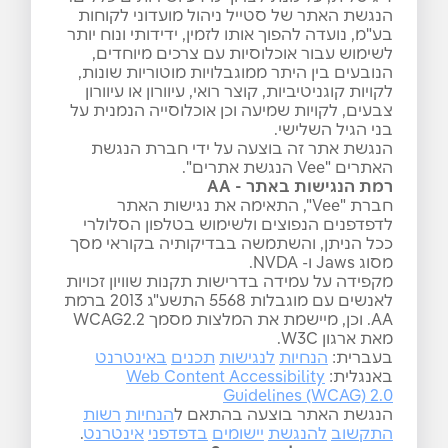
הנגשת האתר של סטייל ניהול מועדוני לקוחות
בע"מ, נועדה להפוך אותו לזמין, ידידותי ונוח יותר
לשימוש עבור אוכלוסיות עם צרכים מיוחדים,
הנובעים בין היתר ממוגבלויות מוטוריות שונות,
לקויות קוגניטיביות, קוצר רואי, עיוורון או עיוורון
צבעים, לקויות שמיעה וכן אוכלוסייה הנמנית על
בני הגיל השלישי.
הנגשת אתר זה בוצעה על ידי חברת הנגשת
האתרים "Vee הנגשת אתרים".
רמת הנגישות באתר
- AA
חברת "Vee", התאימה את נגישות האתר
לדפדפנים הנפוצים ולשימוש בטלפון הסלולרי
ככל הניתן, והשתמשה בבדיקותיה בקוראי מסך
מסוג Jaws ו- NVDA.
מקפידה על עמידה בדרישות תקנות שוויון זכויות
לאנשים עם מוגבלות 5568 התשע"ג 2013 ברמת
AA. וכן, מיישמת את המלצות מסמך WCAG2.2
מאת ארגון W3C.
בעברית:
הנחיות
לנגישות
תכנים
באינטרנט
באנגלית:
Web Content Accessibility
Guidelines (WCAG) 2.0
הנגשת האתר בוצעה בהתאם ל
הנחיות
רשות
התקשוב
להנגשת
יישומים
בדפדפני
אינטרנט
.