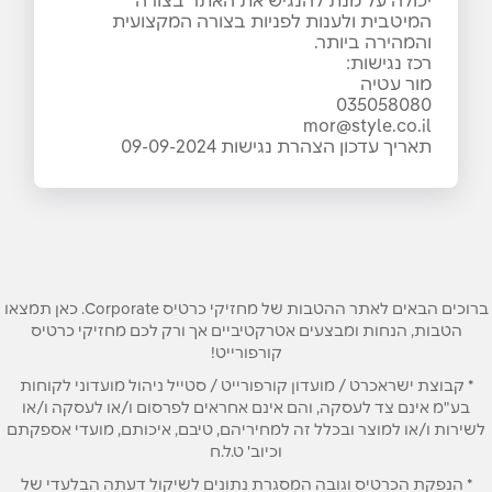
יכולה על מנת להנגיש את האתר בצורה
המיטבית ולענות לפניות בצורה המקצועית
והמהירה ביותר.
רכז נגישות:
מור עטיה
035058080
mor@style.co.il
תאריך עדכון הצהרת נגישות 09-09-2024
ברוכים הבאים לאתר ההטבות של מחזיקי כרטיס Corporate. כאן תמצאו
הטבות, הנחות ומבצעים אטרקטיביים אך ורק לכם מחזיקי כרטיס
קורפורייט!
* קבוצת ישראכרט / מועדון קורפורייט / סטייל ניהול מועדוני לקוחות
בע"מ אינם צד לעסקה, והם אינם אחראים לפרסום ו/או לעסקה ו/או
לשירות ו/או למוצר ובכלל זה למחיריהם, טיבם, איכותם, מועדי אספקתם
וכיוב' ט.ל.ח
* הנפקת הכרטיס וגובה המסגרת נתונים לשיקול דעתה הבלעדי של