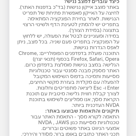
כיצד עוברים למצב נגיש
?
באתר מוצב אייקון נגישות (בד"כ בדפנות האתר).
לחיצה על האייקון מאפשרת פתיחת של תפריט
הנגישות. לאחר בחירת הפונקציה המתאימה
בתפריט יש להמתין לטעינת הדף ולשינוי הרצוי
בתצוגה (במידת הצורך).
במידה ומעוניינים לבטל את הפעולה, יש ללחוץ
על הפונקציה בתפריט פעם שניה. בכל מצב, ניתן
לאפס הגדרות נגישות.
התוכנה פועלת בדפדפנים הפופולריים: Chrome,
Firefox, Safari, Opera בכפוף (תנאי יצרן)
הגלישה במצב נגישות מומלצת בדפדפן כרום.
האתר מספק מבנה סמנטי עבור טכנולוגיות
מסייעות ותמיכה בדפוס השימוש המקובל
להפעלה עם מקלדת בעזרת מקשי החיצים,
Enter ו- Esc ליציאה מתפריטים וחלונות.
לצורך קבלת חווית גלישה מיטבית עם תוכנת
הקראת מסך, אנו ממליצים לשימוש בתוכנת
NVDA העדכנית ביותר.
תיקונים והתאמות שבוצעו באתר
:
התאמה לקורא מסך - התאמת האתר עבור
טכנולוגיות מסייעות כגון NVDA , JAWS
אמצעי הניווט באתר פשוטים וברורים.
תכני האתר כתובים באופן ברור, מסודר והיררכי.