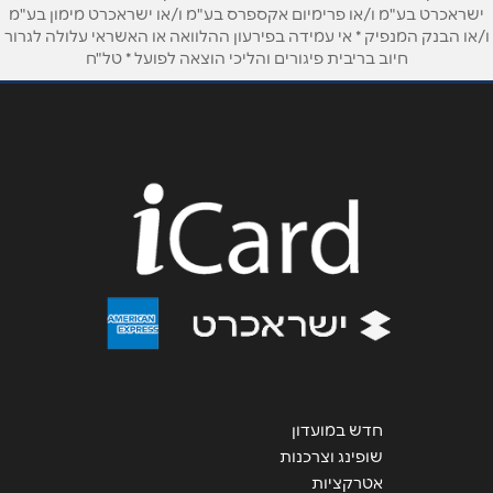
ישראכרט בע"מ ו/או פרימיום אקספרס בע"מ ו/או ישראכרט מימון בע"מ
ו/או הבנק המנפיק * אי עמידה בפירעון ההלוואה או האשראי עלולה לגרור
חיוב בריבית פיגורים והליכי הוצאה לפועל * טל"ח
חדש במועדון
שופינג וצרכנות
אטרקציות